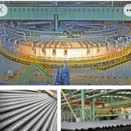
射孔枪管 Perforating barrel